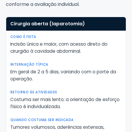
conforme a avaliação individual.
Comparação entre cirurgia aberta, videolaparoscópica e
Cirurgia aberta (laparotomia)
Via de acesso
Como é feita
Internação típ
Incisão única e maior, com acesso direto do
cirurgião à cavidade abdominal.
Em geral de 2 a 5 dias, variando com o porte da
operação.
Costuma ser mais lento; a orientação de esforço
físico é individualizada.
Tumores volumosos, aderências extensas,