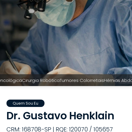
ica
Cirurgia Robótica
Tumores Colorretais
Hérnias Abdominais
Quem Sou Eu
Dr. Gustavo Henklain
CRM: 168708-SP | RQE: 120070 / 105657