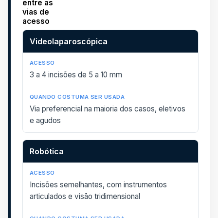
entre as
vias de
acesso
Via
Acesso
Quando costuma ser usada
Videolaparoscópica
3 a 4 incisões de 5 a 10 mm
Via preferencial na maioria dos casos, eletivos
e agudos
Robótica
Incisões semelhantes, com instrumentos
articulados e visão tridimensional