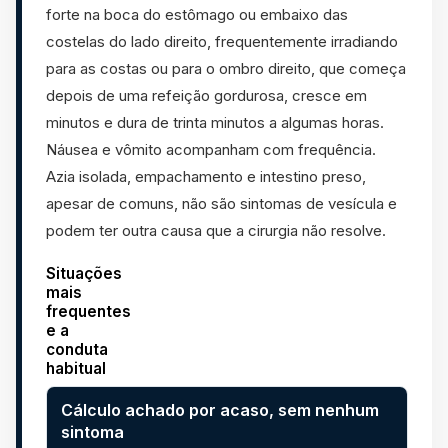
forte na boca do estômago ou embaixo das
costelas do lado direito, frequentemente irradiando
para as costas ou para o ombro direito, que começa
depois de uma refeição gordurosa, cresce em
minutos e dura de trinta minutos a algumas horas.
Náusea e vômito acompanham com frequência.
Azia isolada, empachamento e intestino preso,
apesar de comuns, não são sintomas de vesícula e
podem ter outra causa que a cirurgia não resolve.
Situações
mais
frequentes
e a
conduta
habitual
Situação
Conduta habitual
Cálculo achado por acaso, sem nenhum
sintoma