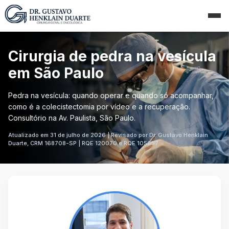
Cirurgia de pedra na vesícula
em São Paulo
Pedra na vesícula: quando operar e quando só acompanhar,
como é a colecistectomia por vídeo e a recuperação.
Consultório na Av. Paulista, São Paulo.
Atualizado em 31 de julho de 2026 | Revisado por Dr. Gustavo Henklain
Duarte, CRM 168708-SP | RQE 120070 e RQE 105657